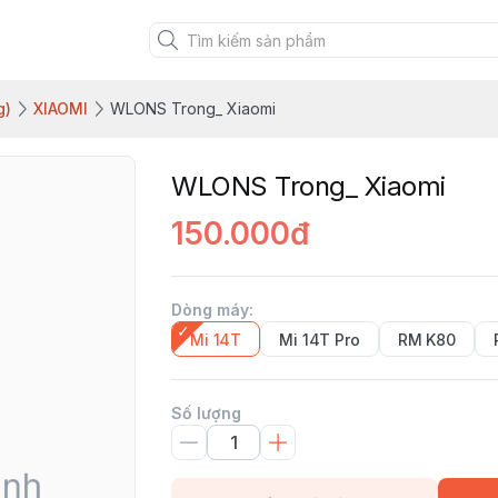
g)
XIAOMI
WLONS Trong_ Xiaomi
WLONS Trong_ Xiaomi
150.000đ
Dòng máy
:
Mi 14T
Mi 14T Pro
RM K80
Số lượng