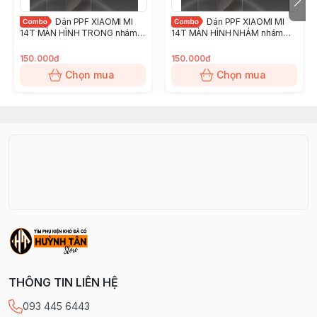
Dán PPF XIAOMI MI
Dán PPF XIAOMI MI
14T MÀN HÌNH TRONG nhám
14T MÀN HÌNH NHÁM nhám
chống trầy xướt ít bám vân tay
chống trầy xướt ít bám vân tay
KINGSHIELD
KINGSHIELD
150.000đ
150.000đ
Chọn mua
Chọn mua
THÔNG TIN LIÊN HỆ
093 445 6443