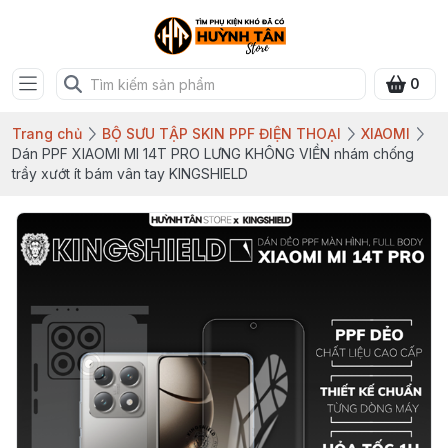
0
Trang chủ
BỘ SƯU TẬP SKIN PPF ĐIỆN THOẠI
XIAOMI
Dán PPF XIAOMI MI 14T PRO LƯNG KHÔNG VIỀN nhám chống
trầy xướt ít bám vân tay KINGSHIELD