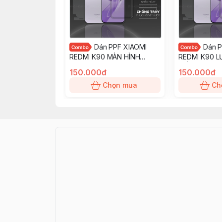
Dán PPF XIAOMI
Dán P
REDMI K90 MÀN HÌNH
REDMI K90 
TRONG nhám chống trầy
VIỀN nhám ch
150.000đ
150.000đ
xướt ít bám vân tay
ít bám vân t
Chọn mua
Ch
KINGSHIELD