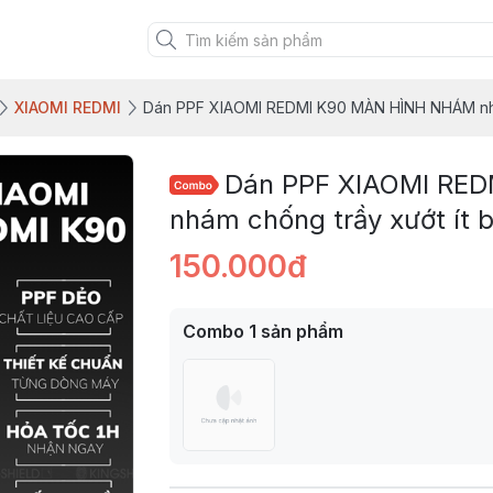
XIAOMI REDMI
Dán PPF XIAOMI REDMI K90 MÀN HÌNH NHÁM nhám
Dán PPF XIAOMI RE
nhám chống trầy xướt ít
150.000đ
Combo
1
sản phẩm