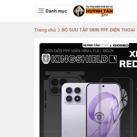
Danh mục
Trang chủ
BỘ SƯU TẬP SKIN PPF ĐIỆN THOẠI