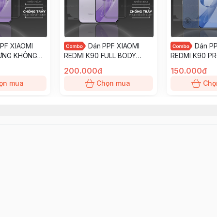
PF XIAOMI
Dán PPF XIAOMI
Dán P
LƯNG KHÔNG
REDMI K90 FULL BODY
REDMI K90 P
ống trầy xướt
nhám chống trầy xướt ít bám
HÌNH TRONG 
200.000đ
150.000đ
ay KINGSHIELD
vân tay KINGSHIELD
trầy xướt ít bá
ọn mua
Chọn mua
Chọ
KINGSHIELD