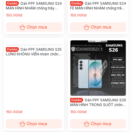
Dán PPF SAMSUNG S24
Dán PPF SAMSUNG S24
MÀN HÌNH NHÁM chống trầy
FE MÀN HÌNH NHÁM chống trầy
xướt ít bám vân tay KINGSHIELD
xướt ít bám vân tay KINGSHIELD
150.000đ
150.000đ
Chọn mua
Chọn mua
Dán PPF SAMSUNG S25
LƯNG KHÔNG VIỀN nhám chống
trầy xướt ít bám vân tay
KINGSHIELD
Dán PPF SAMSUNG S26
MÀN HÌNH TRONG SUỐT chống
trầy xướt ít bám vân tay
150.000đ
150.000đ
KINGSHIELD
Chọn mua
Chọn mua