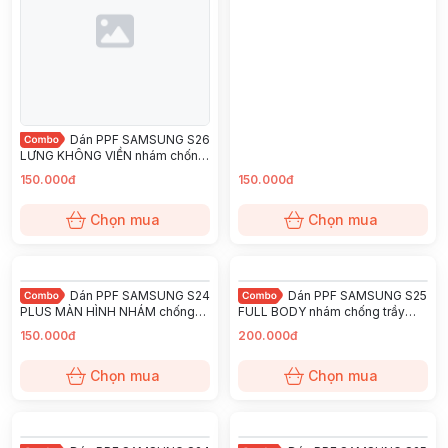
KINGSHIELD
Dán PPF SAMSUNG S26
LƯNG KHÔNG VIỀN nhám chống
trầy xướt ít bám vân tay
150.000đ
150.000đ
KINGSHIELD
Chọn mua
Chọn mua
Dán PPF SAMSUNG S24
Dán PPF SAMSUNG S25
PLUS MÀN HÌNH NHÁM chống
FULL BODY nhám chống trầy
trầy xướt ít bám vân tay
xướt ít bám vân tay KINGSHIELD
150.000đ
200.000đ
KINGSHIELD
Chọn mua
Chọn mua