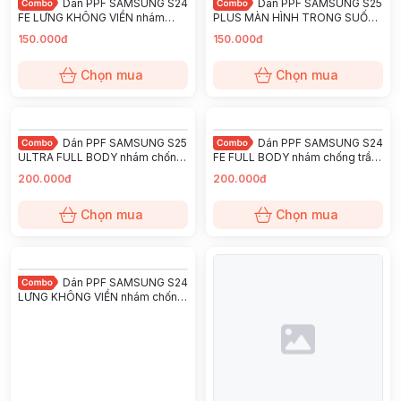
Dán PPF SAMSUNG S24
Dán PPF SAMSUNG S25
FE LƯNG KHÔNG VIỀN nhám
PLUS MÀN HÌNH TRONG SUỐT
chống trầy xướt ít bám vân tay
chống trầy xướt ít bám vân tay
150.000đ
150.000đ
KINGSHIELD
KINGSHIELD
Chọn mua
Chọn mua
Dán PPF SAMSUNG S25
Dán PPF SAMSUNG S24
ULTRA FULL BODY nhám chống
FE FULL BODY nhám chống trầy
trầy xướt ít bám vân tay
xướt ít bám vân tay KINGSHIELD
200.000đ
200.000đ
KINGSHIELD
Chọn mua
Chọn mua
Dán PPF SAMSUNG S24
LƯNG KHÔNG VIỀN nhám chống
trầy xướt ít bám vân tay
KINGSHIELD