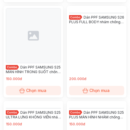
Dán PPF SAMSUNG S26
PLUS FULL BODY nhám chống
trầy xướt ít bám vân tay
KINGSHIELD
Dán PPF SAMSUNG S25
MÀN HÌNH TRONG SUỐT chống
trầy xướt ít bám vân tay
150.000đ
200.000đ
KINGSHIELD
Chọn mua
Chọn mua
Dán PPF SAMSUNG S25
Dán PPF SAMSUNG S25
ULTRA LƯNG KHÔNG VIỀN nhám
PLUS MÀN HÌNH NHÁM chống
chống trầy xướt ít bám vân tay
trầy xướt ít bám vân tay
150.000đ
150.000đ
KINGSHIELD
KINGSHIELD