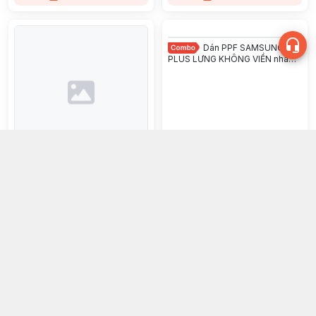
Dán PPF SAMSUNG S26
PLUS LƯNG KHÔNG VIỀN nhám
chống trầy xướt ít bám vân tay
KINGSHIELD
Dán PPF SAMSUNG S25
MÀN HÌNH NHÁM chống trầy
xướt ít bám vân tay KINGSHIELD
150.000đ
150.000đ
Chọn mua
Chọn mua
Dán PPF SAMSUNG S24
Dán PPF SAMSUNG S24
ULTRA MÀN HÌNH TRONG SUỐT
ULTRA MÀN HÌNH NHÁM chống
chống trầy xướt ít bám vân tay
trầy xướt ít bám vân tay
150.000đ
150.000đ
KINGSHIELD
KINGSHIELD