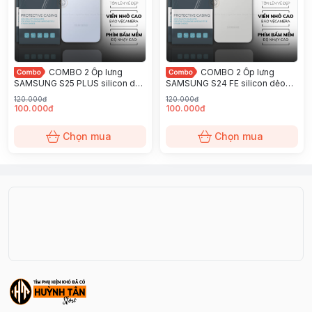
COMBO 2 Ốp lưng
COMBO 2 Ốp lưng
SAMSUNG S25 PLUS silicon dẻo
SAMSUNG S24 FE silicon dẻo
trong suốt bảo vệ camera sau
trong suốt bảo vệ camera sau
120.000đ
120.000đ
hãng GOR
hãng GOR
100.000đ
100.000đ
Chọn mua
Chọn mua