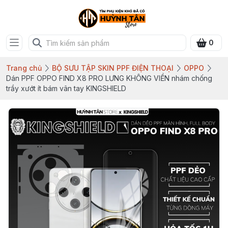
0
Trang chủ
BỘ SƯU TẬP SKIN PPF ĐIỆN THOẠI
OPPO
Dán PPF OPPO FIND X8 PRO LƯNG KHÔNG VIỀN nhám chống
trầy xướt ít bám vân tay KINGSHIELD