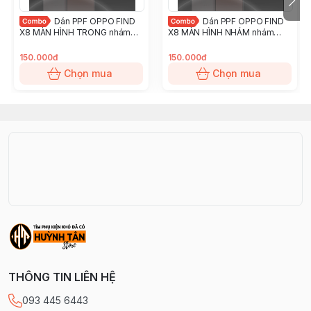
Dán PPF OPPO FIND
Dán PPF OPPO FIND
X8 MÀN HÌNH TRONG nhám
X8 MÀN HÌNH NHÁM nhám
chống trầy xướt ít bám vân tay
chống trầy xướt ít bám vân tay
KINGSHIELD
KINGSHIELD
150.000đ
150.000đ
Chọn mua
Chọn mua
THÔNG TIN LIÊN HỆ
093 445 6443