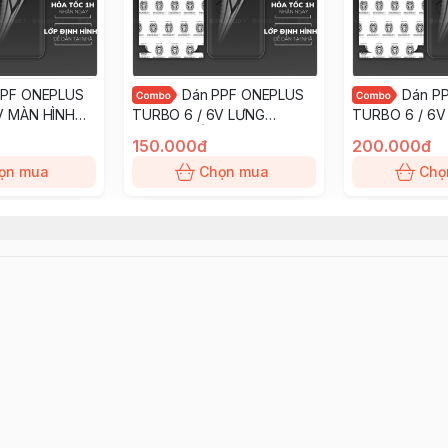
PPF ONEPLUS
Dán PPF ONEPLUS
Dán P
V MÀN HÌNH
TURBO 6 / 6V LƯNG
TURBO 6 / 6V
trầy xướt ít
KHÔNG VIỀN nhám chống
nhám chống trầ
150.000đ
200.000đ
KINGSHIELD
trầy xướt ít bám vân tay
bám vân tay 
ọn mua
Chọn mua
Chọ
KINGSHIELD