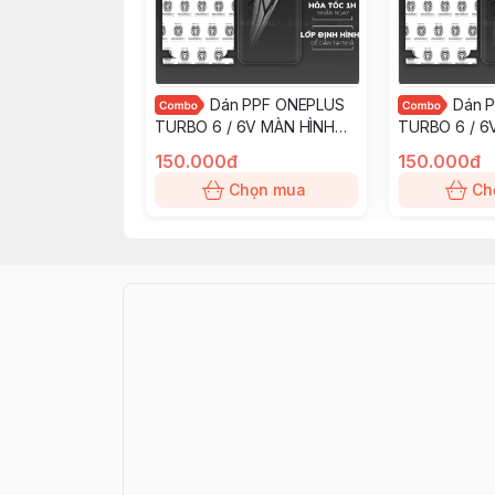
Dán PPF ONEPLUS
Dán 
TURBO 6 / 6V MÀN HÌNH
TURBO 6 / 6
NHÁM chống trầy xướt ít
TRONG chống 
150.000đ
150.000đ
bám vân tay KINGSHIELD
bám vân tay 
Chọn mua
Ch