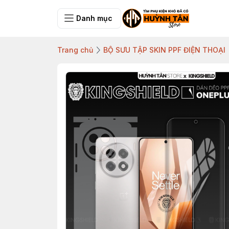
Danh mục
Trang chủ
BỘ SƯU TẬP SKIN PPF ĐIỆN THOẠI