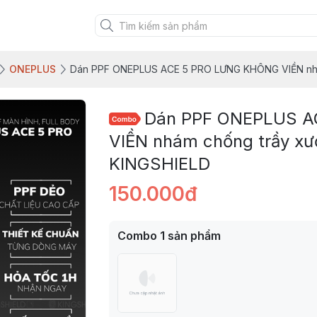
ONEPLUS
Dán PPF ONEPLUS ACE 5 PRO LƯNG KHÔNG VIỀN nhám
Dán PPF ONEPLUS 
VIỀN nhám chống trầy xướ
KINGSHIELD
150.000đ
Combo
1
sản phẩm