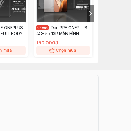
PF ONEPLUS
Dán PPF ONEPLUS
Dán PP
 FULL BODY
ACE 5 / 13R MÀN HÌNH
ACE 5 / 13R MÀ
y xướt ít
NHÁM chống trầy xướt ít
TRONG chống tr
150.000đ
150.000đ
KINGSHIELD
bám vân tay KINGSHIELD
bám vân tay KI
n mua
Chọn mua
Chọn