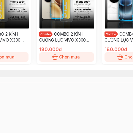
O 2 KÍNH
COMBO 2 KÍNH
COMBO
VIVO X300
CƯỜNG LỰC VIVO X300
CƯỜNG LỰC V
n màn hình
PRO trong suốt dán màn
ULTRA trong s
180.000đ
180.000đ
 dán chính
hình kèm khung tự dán
hình kèm khun
ọn mua
Chọn mua
Chọ
evil
chính hãng Smart Devil
chính hãng Sma