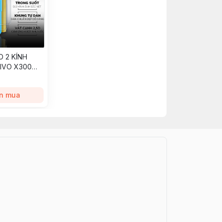
 2 KÍNH
IVO X300
uốt dán màn
g tự dán
n mua
rt Devil