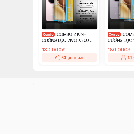
COMBO 2 KÍNH
COMB
CƯỜNG LỰC VIVO X200
CƯỜNG LỰC 
PRO MINI trong suốt dán
trong suốt dá
180.000đ
180.000đ
màn hình kèm khung tự dán
kèm khung tự
Chọn mua
Ch
chính hãng Smart Devil
hãng Smart D