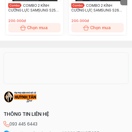
COMBO 2 KÍNH
COMBO 2 KÍNH
CƯỜNG LỰC SAMSUNG S25
CƯỜNG LỰC SAMSUNG S26
PLUS TRONG SUỐT CHÍNH
TRONG SUỐT CHÍNH HÃNG
HÃNG GOR
GOR
200.000đ
200.000đ
Chọn mua
Chọn mua
THÔNG TIN LIÊN HỆ
093 445 6443