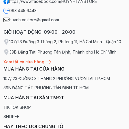
https://www.facebook.com/HUYNHTANSTORE
093 445 6443
huynhtanstore@gmail.com
GIỜ HOẠT ĐỘNG: 09:00 - 20:00
107/23 Đường 3 Tháng 2, Phường 11, Hồ Chí Minh - Quận 10
39B Đặng Tất, Phường Tân Định, Thành phố Hồ Chí Minh
Xem tất cả cửa hàng
MUA HÀNG TẠI CỬA HÀNG
107/ 23 ĐƯỜNG 3 THÁNG 2 PHƯỜNG VƯỜN LÀI TP.HCM
39B ĐẶNG TẤT PHƯỜNG TÂN ĐỊNH TP.HCM
MUA HÀNG TẠI SÀN TMĐT
TIKTOK SHOP
SHOPEE
HÃY THEO DÕI CHÚNG TÔI