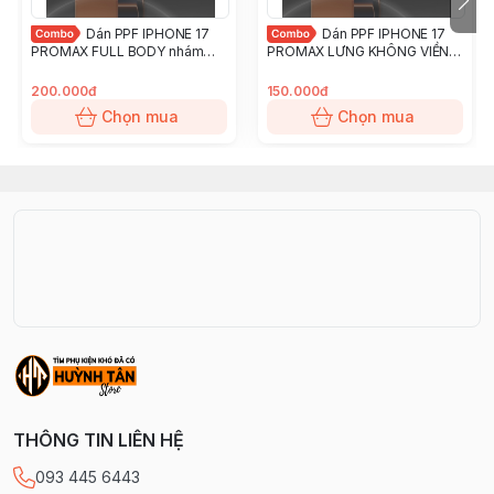
Dán PPF IPHONE 17
Dán PPF IPHONE 17
PROMAX FULL BODY nhám
PROMAX LƯNG KHÔNG VIỀN
chống trầy xướt ít bám vân tay
nhám chống trầy xướt ít bám
KINGSHIELD
vân tay KINGSHIELD
200.000đ
150.000đ
Chọn mua
Chọn mua
THÔNG TIN LIÊN HỆ
093 445 6443