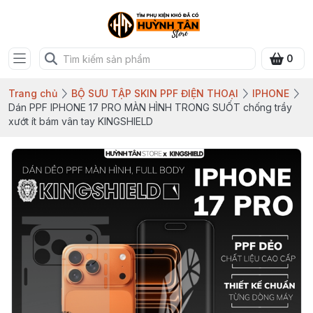
0
Trang chủ
BỘ SƯU TẬP SKIN PPF ĐIỆN THOẠI
IPHONE
Dán PPF IPHONE 17 PRO MÀN HÌNH TRONG SUỐT chống trầy
xướt ít bám vân tay KINGSHIELD