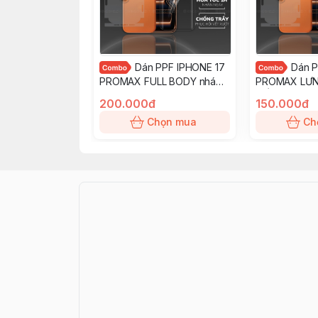
Dán PPF IPHONE 17
Dán P
PROMAX FULL BODY nhám
PROMAX LƯ
chống trầy xướt ít bám vân
VIỀN nhám ch
200.000đ
150.000đ
tay KINGSHIELD
ít bám vân t
Chọn mua
Ch