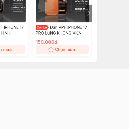
F IPHONE 17
Dán PPF IPHONE 17
Dán PPF
 HÌNH
PRO LƯNG KHÔNG VIỀN
PRO FULL BOD
hống trầy
nhám chống trầy xướt ít
chống trầy xướt
150.000đ
200.000đ
n tay
bám vân tay KINGSHIELD
tay KINGSHIELD
n mua
Chọn mua
Chọn