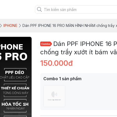
IPHONE
Dán PPF IPHONE 16 PRO MÀN HÌNH NHÁM chống trầy xư
Dán PPF IPHONE 16
chống trầy xướt ít bám v
150.000đ
Combo
1
sản phẩm