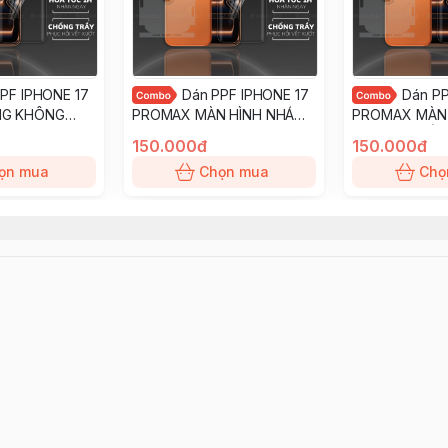
PF IPHONE 17
Dán PPF IPHONE 17
Dán PP
NG KHÔNG
PROMAX MÀN HÌNH NHÁM
PROMAX MÀN
ống trầy xướt
chống trầy xướt ít bám vân
TRONG SUỐT c
150.000đ
150.000đ
ay KINGSHIELD
tay KINGSHIELD
xướt ít bám vâ
ọn mua
Chọn mua
Chọ
KINGSHIELD