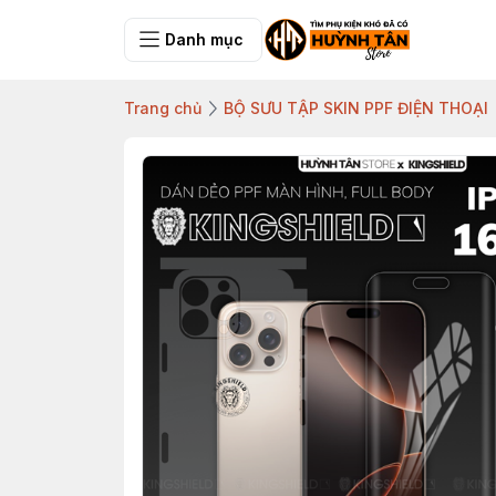
Danh mục
Trang chủ
BỘ SƯU TẬP SKIN PPF ĐIỆN THOẠI