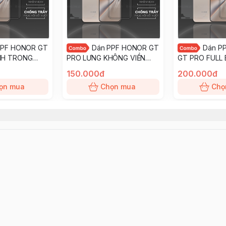
PPF HONOR GT
Dán PPF HONOR GT
Dán P
NH TRONG
PRO LƯNG KHÔNG VIỀN
GT PRO FULL
ớt ít bám vân
nhám chống trầy xướt ít bám
chống trầy xướ
150.000đ
200.000đ
LD
vân tay KINGSHIELD
tay KINGSHIEL
ọn mua
Chọn mua
Chọ