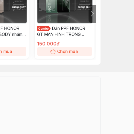
PF HONOR
Dán PPF HONOR
Dán PP
 BODY nhám
GT MÀN HÌNH TRONG
GT MÀN HÌNH 
t ít bám vân
chống trầy xướt ít bám vân
trầy xướt ít bám
150.000đ
150.000đ
D
tay KINGSHIELD
KINGSHIELD
n mua
Chọn mua
Chọn