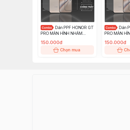
Dán PPF HONOR GT
Dán 
PRO MÀN HÌNH NHÁM
PRO MÀN HÌ
chống trầy xướt ít bám vân
chống trầy xư
150.000đ
150.000đ
tay KINGSHIELD
tay KINGSHIE
Chọn mua
Ch