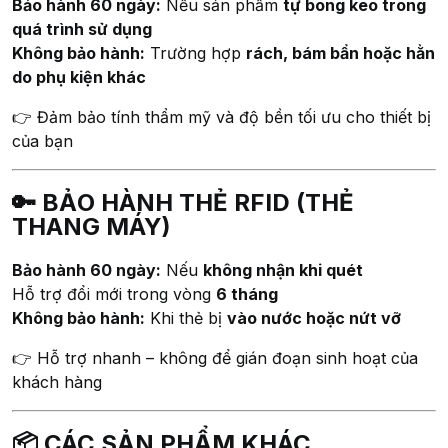
Bảo hành 60 ngày:
Nếu sản phẩm
tự bong keo trong
quá trình sử dụng
Không bảo hành:
Trường hợp
rách, bám bẩn hoặc hằn
do phụ kiện khác
👉 Đảm bảo tính thẩm mỹ và độ bền tối ưu cho thiết bị
của bạn
🔑 BẢO HÀNH THẺ RFID (THẺ
THANG MÁY)
Bảo hành 60 ngày:
Nếu
không nhận khi quét
Hỗ trợ đổi mới trong vòng
6 tháng
Không bảo hành:
Khi thẻ bị
vào nước hoặc nứt vỡ
👉 Hỗ trợ nhanh – không để gián đoạn sinh hoạt của
khách hàng
📦 CÁC SẢN PHẨM KHÁC