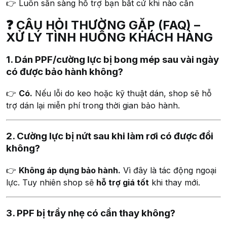
👉 Luôn sẵn sàng hỗ trợ bạn bất cứ khi nào cần
❓ CÂU HỎI THƯỜNG GẶP (FAQ) –
XỬ LÝ TÌNH HUỐNG KHÁCH HÀNG
1. Dán PPF/cường lực bị bong mép sau vài ngày
có được bảo hành không?
👉
Có.
Nếu lỗi do keo hoặc kỹ thuật dán, shop sẽ hỗ
trợ dán lại miễn phí trong thời gian bảo hành.
2. Cường lực bị nứt sau khi làm rơi có được đổi
không?
👉
Không áp dụng bảo hành.
Vì đây là tác động ngoại
lực. Tuy nhiên shop sẽ
hỗ trợ giá tốt
khi thay mới.
3. PPF bị trầy nhẹ có cần thay không?